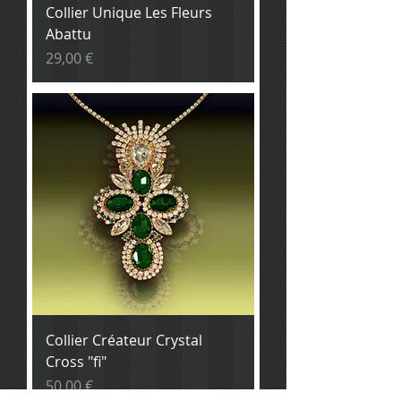
Collier Unique Les Fleurs
Abattu
Prix
29,00 €
Collier Créateur Crystal
Cross "fi"
Prix
50,00 €