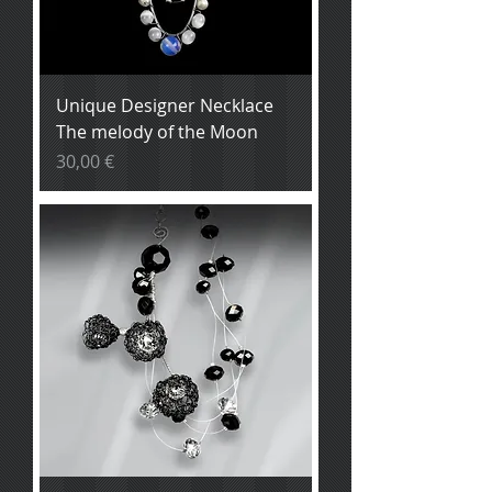
Unique Designer Necklace
The melody of the Moon
Prix
30,00 €