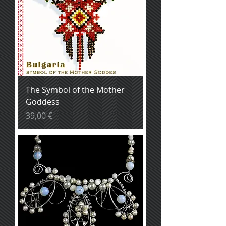
The Symbol of the Mother
Goddess
Prix
39,00 €