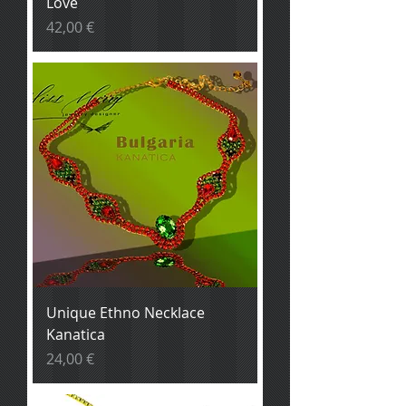
Love
Prix
42,00 €
Unique Ethno Necklace
Kanatica
Prix
24,00 €