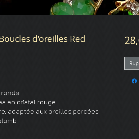
oucles d'oreilles Red
28,
Rup
s ronds
es en cristal rouge
e, adaptée aux oreilles percées
 plomb