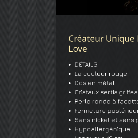
Créateur Unique B
Love
DÉTAILS
La couleur rouge
Dos en métal
Cristaux sertis griffe
Perle ronde à facett
Fermeture postérieur
Sans nickel et sans
Hypoallergénique