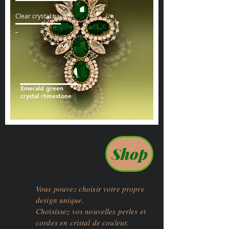
Clear crystal navette
Emerald green
crystal rhinestone
Shop
Vous pouvez choisir votre propre
design unique.
Choisissez vos nouvelles perles et
cordes en cristal de couleur.