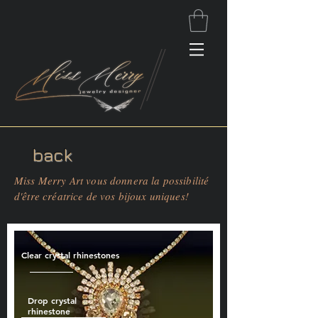
back
Miss Merry Art vous donnera la possibilité
d'être créatrice de vos bijoux uniques!
Clear crystal rhinestones
Drop crystal
rhinestone